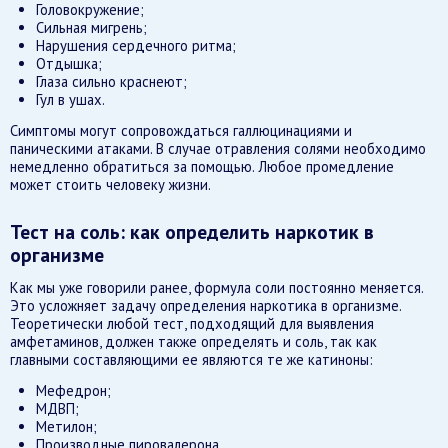
Головокружение;
Сильная мигрень;
Нарушения сердечного ритма;
Отдышка;
Глаза сильно краснеют;
Гул в ушах.
Симптомы могут сопровождаться галлюцинациями и
паническими атаками. В случае отравления солями необходимо
немедленно обратиться за помощью. Любое промедление
может стоить человеку жизни.
Тест на соль: как определить наркотик в
организме
Как мы уже говорили ранее, формула соли постоянно меняется.
Это усложняет задачу определения наркотика в организме.
Теоретически любой тест, подходящий для выявления
амфетаминов, должен также определять и соль, так как
главными составляющими ее являются те же катиноны:
Мефедрон;
МДВП;
Метилон;
Производные пировалерона.