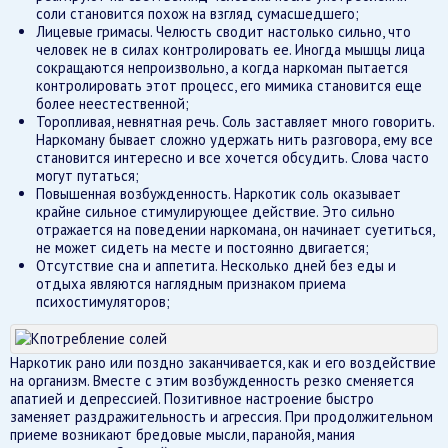
соли становится похож на взгляд сумасшедшего;
Лицевые гримасы. Челюсть сводит настолько сильно, что
человек не в силах контролировать ее. Иногда мышцы лица
сокращаются непроизвольно, а когда наркоман пытается
контролировать этот процесс, его мимика становится еще
более неестественной;
Торопливая, невнятная речь. Соль заставляет много говорить.
Наркоману бывает сложно удержать нить разговора, ему все
становится интересно и все хочется обсудить. Слова часто
могут путаться;
Повышенная возбужденность. Наркотик соль оказывает
крайне сильное стимулирующее действие. Это сильно
отражается на поведении наркомана, он начинает суетиться,
не может сидеть на месте и постоянно двигается;
Отсутствие сна и аппетита. Несколько дней без еды и
отдыха являются наглядным признаком приема
психостимуляторов;
Наркотик рано или поздно заканчивается, как и его воздействие
на организм. Вместе с этим возбужденность резко сменяется
апатией и депрессией. Позитивное настроение быстро
заменяет раздражительность и агрессия. При продолжительном
приеме возникают бредовые мысли, паранойя, мания