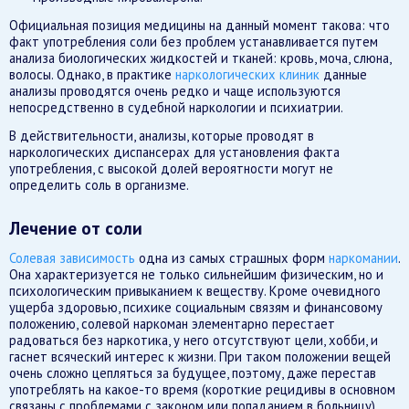
Официальная позиция медицины на данный момент такова: что
факт употребления соли без проблем устанавливается путем
анализа биологических жидкостей и тканей: кровь, моча, слюна,
волосы. Однако, в практике
наркологических клиник
данные
анализы проводятся очень редко и чаще используются
непосредственно в судебной наркологии и психиатрии.
В действительности, анализы, которые проводят в
наркологических диспансерах для установления факта
употребления, с высокой долей вероятности могут не
определить соль в организме.
Лечение от соли
Солевая зависимость
одна из самых страшных форм
наркомании
.
Она характеризуется не только сильнейшим физическим, но и
психологическим привыканием к веществу. Кроме очевидного
ущерба здоровью, психике социальным связям и финансовому
положению, солевой наркоман элементарно перестает
радоваться без наркотика, у него отсутствуют цели, хобби, и
гаснет всяческий интерес к жизни. При таком положении вещей
очень сложно цепляться за будущее, поэтому, даже перестав
употреблять на какое-то время (короткие рецидивы в основном
связаны с проблемами с законом или попаданием в больницу),