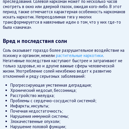
преследования. Солевой наркоман может по несколько часов
смотреть в окно или дверной глазок, ожидая кого-либо. В этот
период также отмечается характерная особенность наркоманов
искать наркотик. Непреодолимая тяга у многих
трансформируется в навязчивые идеи о том, что у них где-то
была «заначка».
Вред и последствия соли
Соль оказывает гораздо более разрушительное воздействие на
психику и организм, нежели
растительные наркотики
.
Негативные последствия наступают быстрее и затрагивают не
только здоровье, но и другие важные сферы человеческой
жизни. Употребление солей неизбежно ведет к развитию
отклонений и ряду серьезных заболеваний:
Прогрессирующая умственная деградация;
Хронический недосып, бессонница;
Расстройство желудка;
Проблемы с сердечно-сосудистой системой;
Инфаркты, инсульты;
Почечная недостаточность;
Нарушения иммунной системы;
Злокачественные опухоли;
Нарушение половой функции;