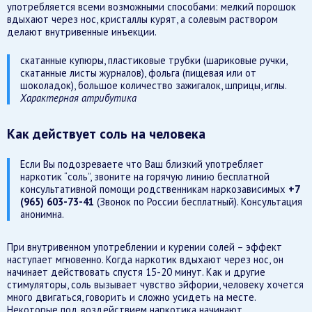
употребляется всеми возможными способами: мелкий порошок
вдыхают через нос, кристаллы курят, а солевым раствором
делают внутривенные инъекции.
скатанные купюры, пластиковые трубки (шариковые ручки,
скатанные листы журналов), фольга (пищевая или от
шоколадок), большое количество зажигалок, шприцы, иглы.
Характерная атрибутика
Как действует соль на человека
Если Вы подозреваете что Ваш близкий употребляет
наркотик “соль”, звоните на горячую линию бесплатной
консультативной помощи родственникам наркозависимых
+7
(965) 603-73-41
(Звонок по России бесплатный). Консультация
анонимна.
При внутривенном употреблении и курении солей – эффект
наступает мгновенно. Когда наркотик вдыхают через нос, он
начинает действовать спустя 15-20 минут. Как и другие
стимуляторы, соль вызывает чувство эйфории, человеку хочется
много двигаться, говорить и сложно усидеть на месте.
Некоторые под воздействием наркотика начинают